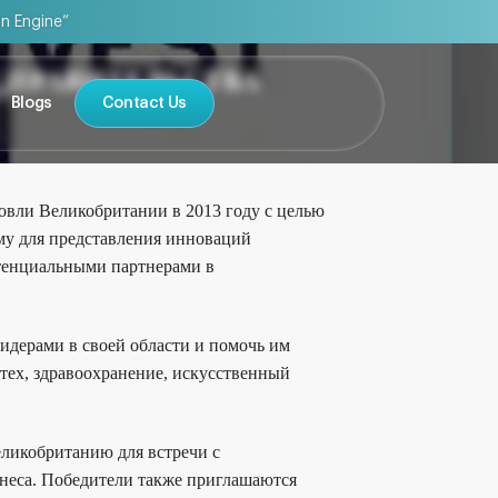
on Engine”
 ПРАВИТЕЛЬСТВА
Blogs
Contact Us
овли Великобритании в 2013 году с целью
му для представления инноваций
отенциальными партнерами в
идерами в своей области и помочь им
нтех, здравоохранение, искусственный
еликобританию для встречи с
знеса. Победители также приглашаются