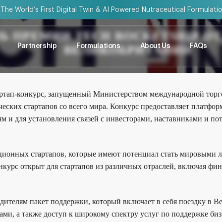
“The World’s First Digital Twin & AI Powered Nutraceutical Formulati
Ь ПРЕМИИ TECH ROCKETSHIP ОТ
Partnership
Formulations
About Us
FAQs
ВЕЛИКОБРИТАНИИ
стартап-конкурс, запущенный Министерством международной торг
еских стартапов со всего мира. Конкурс предоставляет платфор
 и для установления связей с инвесторами, наставниками и п
ионных стартапов, которые имеют потенциал стать мировыми л
нкурс открыт для стартапов из различных отраслей, включая фи
едителям пакет поддержки, который включает в себя поездку в В
ми, а также доступ к широкому спектру услуг по поддержке би