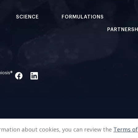
SCIENCE
FORMULATIONS
PARTNERSH
biosis®
formation about cookies, you can review the
Terms of