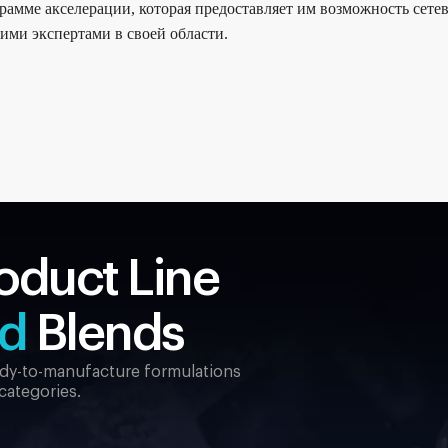
рамме акселерации, которая предоставляет им возможность сете
щими экспертами в своей области.
oduct Line
ed
Blends
eady-to-manufacture formulations
 categories.