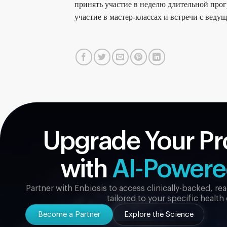
принять участие в неделю длительной прог
участие в мастер-классах и встречи с веду
Upgrade Your Pr
with
AI-Power
Partner with Enbiosis to access clinically-backed, r
tailored to your specific health
Become a Partner
Explore the Science