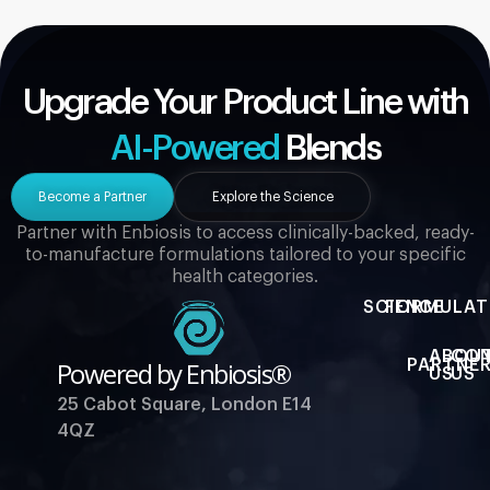
Upgrade Your Product Line with
AI-Powered
Blends
Become a Partner
Explore the Science
Partner with Enbiosis to access clinically-backed, ready-
to-manufacture formulations tailored to your specific
health categories.
SCIENCE
FORMULAT
ABOU
CO
Powered by Enbiosis®
PARTNER
US
US
25 Cabot Square, London E14
4QZ