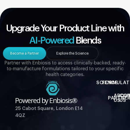
Upgrade Your Product Line with
AI-Powered
Blends
Become a Partner
Explore the Science
Partner with Enbiosis to access clinically-backed, ready-
to-manufacture formulations tailored to your specific
health categories.
SCIENCE
FORMULAT
ABOU
CO
Powered by Enbiosis®
PARTNER
US
US
25 Cabot Square, London E14
4QZ