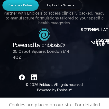
Become a Partner
Explore the Science
Partner with Enbiosis to access clinically-backed, ready-
to-manufacture formulations tailored to your specific
health categories.
SCIENCE
FORMULAT
ABOU
CO
Powered by Enbiosis®
PARTNER
US
US
25 Cabot Square, London E14
4QZ
© 2026 Enbiosis. All rights reserved.
Powered by Enbiosis®
Cookies are placed on our site. For detailed