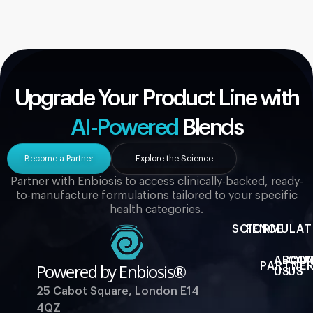
Upgrade Your Product Line with
AI-Powered
Blends
Become a Partner
Explore the Science
Partner with Enbiosis to access clinically-backed, ready-
to-manufacture formulations tailored to your specific
health categories.
SCIENCE
FORMULAT
ABOU
CO
Powered by Enbiosis®
PARTNER
US
US
25 Cabot Square, London E14
4QZ