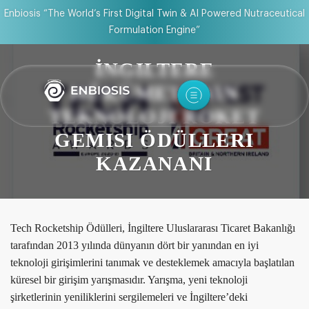
Enbiosis “The World’s First Digital Twin & AI Powered Nutraceutical
Formulation Engine”
İNGILTERE
HÜKÜMETI’NIN
TEKNOLOJI ROKET
GEMISI ÖDÜLLERI
KAZANANI
Tech Rocketship Ödülleri, İngiltere Uluslararası Ticaret Bakanlığı
tarafından 2013 yılında dünyanın dört bir yanından en iyi
teknoloji girişimlerini tanımak ve desteklemek amacıyla başlatılan
küresel bir girişim yarışmasıdır. Yarışma, yeni teknoloji
şirketlerinin yeniliklerini sergilemeleri ve İngiltere’deki