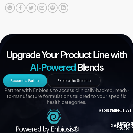
Upgrade Your Product Line with
AI-Powered
Blends
Become a Partner
Explore the Science
Partner with Enbiosis to access clinically-backed, ready-
to-manufacture formulations tailored to your specific
health categories.
SCIENCE
FORMULAT
ABOU
CO
Powered by Enbiosis®
PARTNER
US
US