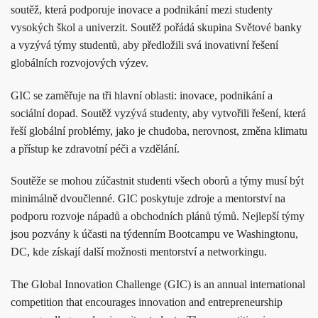
soutěž, která podporuje inovace a podnikání mezi studenty
vysokých škol a univerzit. Soutěž pořádá skupina Světové banky
a vyzývá týmy studentů, aby předložili svá inovativní řešení
globálních rozvojových výzev.
GIC se zaměřuje na tři hlavní oblasti: inovace, podnikání a
sociální dopad. Soutěž vyzývá studenty, aby vytvořili řešení, která
řeší globální problémy, jako je chudoba, nerovnost, změna klimatu
a přístup ke zdravotní péči a vzdělání.
Soutěže se mohou zúčastnit studenti všech oborů a týmy musí být
minimálně dvoučlenné. GIC poskytuje zdroje a mentorství na
podporu rozvoje nápadů a obchodních plánů týmů. Nejlepší týmy
jsou pozvány k účasti na týdenním Bootcampu ve Washingtonu,
DC, kde získají další možnosti mentorství a networkingu.
The Global Innovation Challenge (GIC) is an annual international
competition that encourages innovation and entrepreneurship