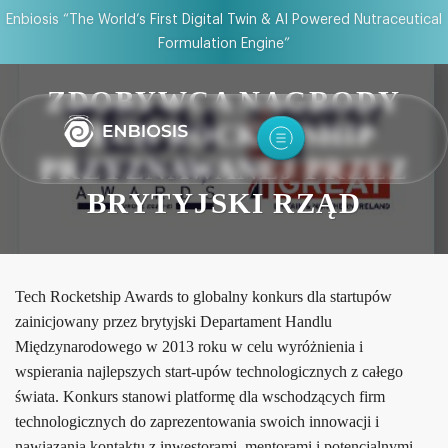
Enbiosis “The World’s First Digital Twin & AI Powered Nutraceutical
Formulation Engine”
ZDOBYWCA NAGRODY
TECH ROCKETSHIP
PRZYZNAWANEJ PRZEZ
BRYTYJSKI RZĄD
Tech Rocketship Awards to globalny konkurs dla startupów
zainicjowany przez brytyjski Departament Handlu
Międzynarodowego w 2013 roku w celu wyróżnienia i
wspierania najlepszych start-upów technologicznych z całego
świata. Konkurs stanowi platformę dla wschodzących firm
technologicznych do zaprezentowania swoich innowacji i
nawiązania kontaktu z inwestorami, mentorami i potencjalnymi