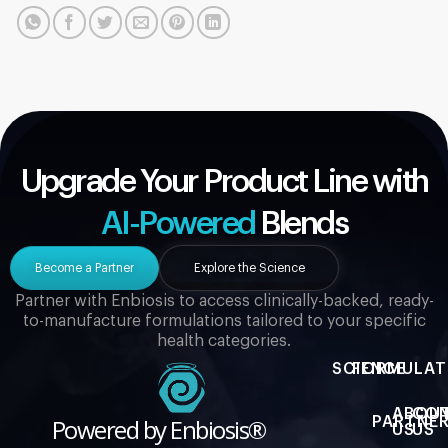
Upgrade Your Product Line with
AI-Powered
Blends
Become a Partner
Explore the Science
Partner with Enbiosis to access clinically-backed, ready-
to-manufacture formulations tailored to your specific
health categories.
SCIENCE
FORMULAT
ABOU
CO
Powered by Enbiosis®
PARTNER
US
US