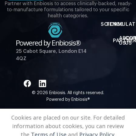
Partner with Enbiosis to access clinically-backed, ready-
to-manufacture formulations tailored to your specific
health categories.
SCIENCE
FORMULAT
ABOU
CO
Powered by Enbiosis®
PARTNER
US
US
25 Cabot Square, London E14
4QZ
© 2026 Enbiosis. All rights reserved.
Powered by Enbiosis®
Cookies are placed on our site. For detailed
information about cookies, you can review
the
Terms of Use
and
Privacy Policy.