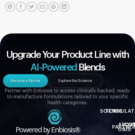
Upgrade Your Product Line with
AI-Powered
Blends
Become a Partner
Explore the Science
Partner with Enbiosis to access clinically-backed, ready-
to-manufacture formulations tailored to your specific
health categories.
SCIENCE
FORMULAT
ABOU
CO
Powered by Enbiosis®
PARTNER
US
US