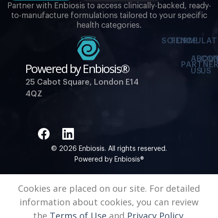
Partner with Enbiosis to access clinically-backed, ready-
to-manufacture formulations tailored to your specific
health categories.
SCIENCE
FORMULAT
ABOU
CO
Powered by Enbiosis®
PARTNER
US
US
25 Cabot Square, London E14
4QZ
© 2026 Enbiosis. All rights reserved.
Powered by Enbiosis®
Cookies are placed on our site. For detailed
information about cookies, you can review
the
Terms of Use
and
Privacy Policy.